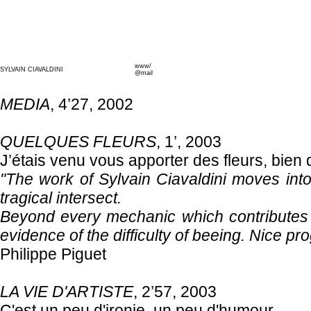
www/
SYLVAIN CIAVALDINI
@mail
MEDIA
, 4’27, 2002
QUELQUES FLEURS
, 1’, 2003
J’étais venu vous apporter des fleurs, bien
"The work of Sylvain Ciavaldini moves int
tragical intersect.
Beyond every mechanic which contributes 
evidence of the difficulty of beeing. Nice p
Philippe Piguet
LA VIE D'ARTISTE
, 2’57, 2003
C'est un peu d'ironie, un peu d'humour.