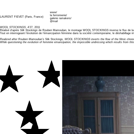
www/
la ferronnerie/
LAURENT FIEVET (Paris, France)
galerie ramakers/
@mail
WOOL STOCKINGS
, 4'27, 2011
Réalisé d’après
Silk Stockings
de Rouben Mamoulian, le montage WOOL STOCKINGS inverse le flux de la chor
Tout en interrogeant l’évolution de l’émancipation féminine dans la société contemporaine, le déshabillage i
Realized after Rouben Mamoulian’s
Silk Stockings
, WOOL STOCKINGS inverts the flow of the filmic choreog
While questioning the evolution of feminine emancipation, the impossible undressing which results from this