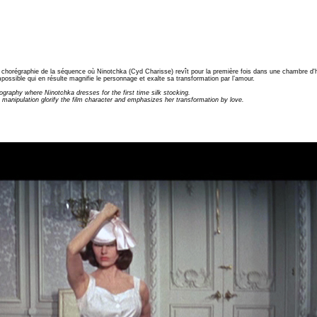
égraphie de la séquence où Ninotchka (Cyd Charisse) revît pour la première fois dans une chambre d'hô
mpossible qui en résulte magnifie le personnage et exalte sa transformation par l’amour.
raphy where Ninotchka dresses for the first time silk stocking.
 manipulation glorify the film character and emphasizes her transformation by love.