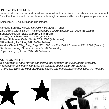
UNE SAISON EN ENFER
présente des films courts, des vidéos qui révèlent les identités exacerbées des communautés 
"Les Gaulois étaient les écorcheurs de bêtes, les brûleurs d’herbes les plus ineptes de leur
Sélection 2010 de la Brigade des images
Vanessa Santullo,
Forza Playmobil
, 4’50, 2006 (France)
Laïa solé & Gloria Safont-Tria,
Processus d’apprentissage
, 12’, 2009 (Espagne)
Soheila Golestani,
White Situation
, 3’46 (Iran)
Y Liver,
Ashkénazi Love
, 4’, 2006 (France)
Roland Fuhramn,
Failed Youth
, 3’33, 2006 (Allemagne)
Milica Rakic,
Red Star
, 2’49, 2009 (Serbie)
Alexine Chanel,
Ring, Ring, Ring
, 59’, 2009 et « The Bridal Chorus », 8’11, 2008 (France)
Stephen Gunning,
Dream Scream
, 5’, 2005 (Irlande)
Pop Grafica,
Explosion
, 2’02, 2005 (Russie)
A SEASON IN HELL
is a selection of short movies and videos that deal with the exacerbation of identity.
It focuses on all kinds of identities, be it familial, social, cultural or national.
"The Gauls were the most stupid hide-flayers and hay-burners of their time." A. Rimbaud